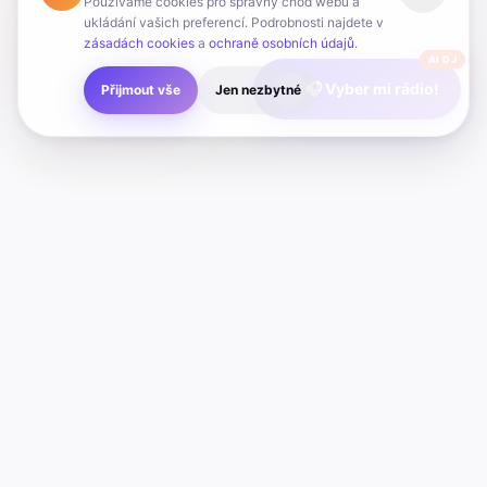
Používáme cookies pro správný chod webu a
ukládání vašich preferencí. Podrobnosti najdete v
zásadách cookies
a
ochraně osobních údajů
.
AI DJ
🎧 Vyber mi rádio!
Přijmout vše
Jen nezbytné
Radio
Hub
Poslouchej online rádia jednoduše na jednom místě. Objevuj
nové stanice a užívej si hudbu kdykoliv.