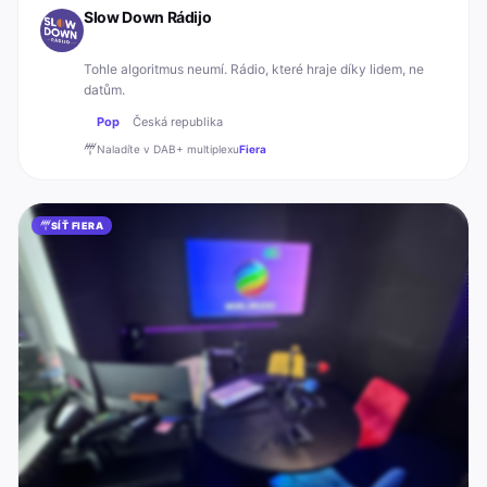
Slow Down Rádijo
Tohle algoritmus neumí. Rádio, které hraje díky lidem, ne
datům.
Pop
Česká republika
Naladíte v DAB+
multiplexu
Fiera
SÍŤ FIERA