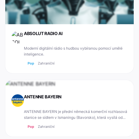
ABSOLUT RADIO AI
Moderní digitální rádio s hudbou vybíranou pomocí umělé
inteligence.
Pop
Zahraniční
ANTENNE BAYERN
ANTENNE BAYERN je přední německá komerční rozhlasová
stanice se sídlem v Ismaningu (Bavorsko), která vysílá od
roku 1988. Program je postaven na formátu Adult
Pop
Zahraniční
Contemporary (AC) a zaměřuje se na široké publikum – od
mladších dospělých po střední generaci.