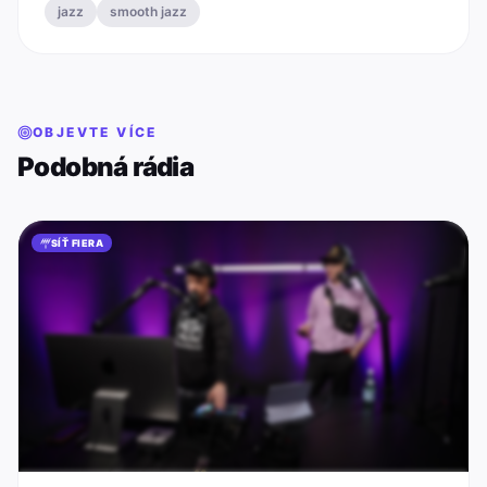
jazz
smooth jazz
OBJEVTE VÍCE
Podobná rádia
SÍŤ FIERA