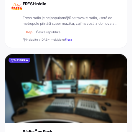
FRESH rádio
Fresh radio je nejpopulárnější ostravské rádio, které do
metropole přináší super muziku, zajímavosti z domova a
tým moderátorů, kteří jsou opravdu FRESH!
Pop
Česká republika
Naladíte v DAB+
multiplexu
Fiera
SÍŤ FIERA
Rádio Čas Rock