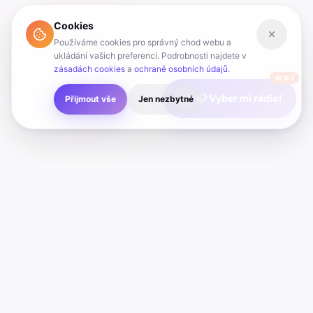
Cookies
Používáme cookies pro správný chod webu a
ukládání vašich preferencí. Podrobnosti najdete v
zásadách cookies
a
ochraně osobních údajů
.
AI DJ
🎧 Vyber mi rádio!
Přijmout vše
Jen nezbytné
Radio
Hub