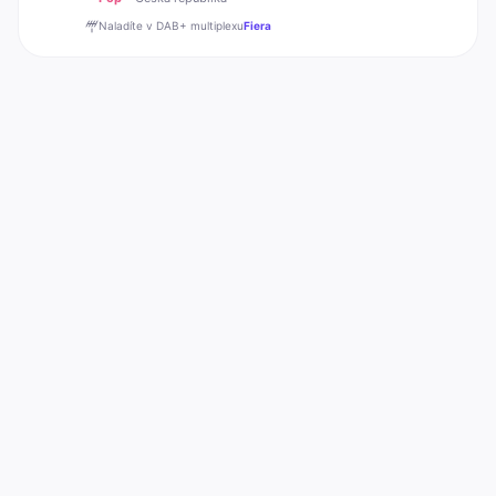
Naladíte v DAB+
multiplexu
Fiera