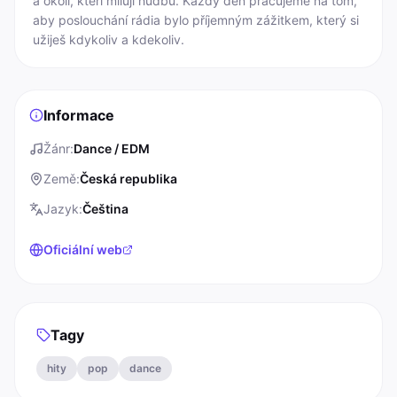
a okolí, kteří milují hudbu. Každý den pracujeme na tom, 
aby poslouchání rádia bylo příjemným zážitkem, který si 
užiješ kdykoliv a kdekoliv.
Informace
Žánr
:
Dance / EDM
Země
:
Česká republika
Jazyk
:
Čeština
Oficiální web
Tagy
hity
pop
dance