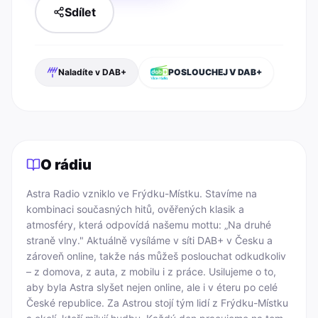
Sdílet
Naladíte v DAB+
POSLOUCHEJ V DAB+
O rádiu
Astra Radio vzniklo ve Frýdku-Místku. Stavíme na 
kombinaci současných hitů, ověřených klasik a 
atmosféry, která odpovídá našemu mottu: „Na druhé 
straně vlny." Aktuálně vysíláme v síti DAB+ v Česku a 
zároveň online, takže nás můžeš poslouchat odkudkoliv 
– z domova, z auta, z mobilu i z práce. Usilujeme o to, 
aby byla Astra slyšet nejen online, ale i v éteru po celé 
České republice. Za Astrou stojí tým lidí z Frýdku-Místku 