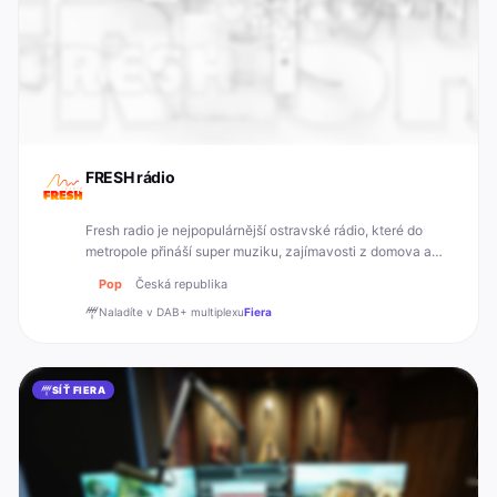
FRESH rádio
Fresh radio je nejpopulárnější ostravské rádio, které do
metropole přináší super muziku, zajímavosti z domova a
tým moderátorů, kteří jsou opravdu FRESH!
Pop
Česká republika
Naladíte v DAB+
multiplexu
Fiera
SÍŤ FIERA