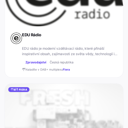
EDU Rádio
EDU rádio je moderní vzdělávací rádio, které přináší
inspirativní obsah, zajímavosti ze světa vědy, technologií i
kultury a podporuje učení zábavnou formou.
Zpravodajství
Česká republika
Naladíte v DAB+
multiplexu
Fiera
SÍŤ FIERA