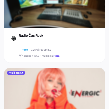
Rádio Čas Rock
Rock
Česká republika
Naladíte v DAB+
multiplexu
Fiera
SÍŤ FIERA