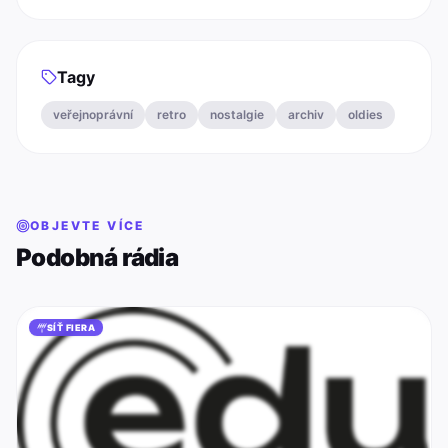
Tagy
veřejnoprávní
retro
nostalgie
archiv
oldies
OBJEVTE VÍCE
Podobná rádia
SÍŤ FIERA